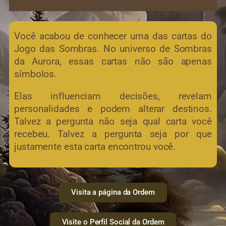
Você acabou de conhecer uma das cartas do
Jogo das Sombras. No universo de Sombras
da Aurora, essas cartas não são apenas
símbolos.
Elas influenciam decisões, revelam
personalidades e podem alterar destinos.
Talvez a pergunta não seja qual carta você
recebeu. Talvez a pergunta seja por que
justamente esta carta encontrou você.
Visita a página da Ordem
Visite o Perfil Social da Ordem