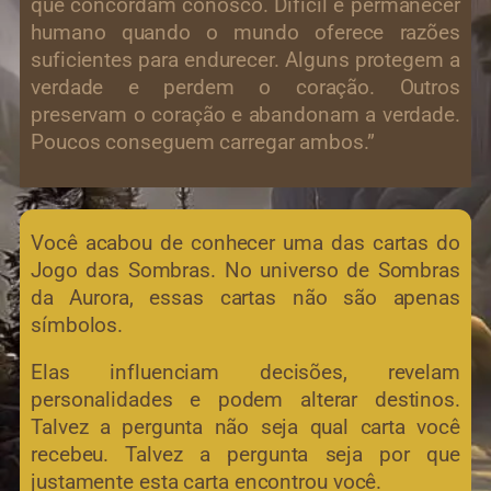
que concordam conosco. Difícil é permanecer
humano quando o mundo oferece razões
suficientes para endurecer. Alguns protegem a
verdade e perdem o coração. Outros
preservam o coração e abandonam a verdade.
Poucos conseguem carregar ambos.”
Você acabou de conhecer uma das cartas do
Jogo das Sombras. No universo de Sombras
da Aurora, essas cartas não são apenas
símbolos.
Elas influenciam decisões, revelam
personalidades e podem alterar destinos.
Talvez a pergunta não seja qual carta você
recebeu. Talvez a pergunta seja por que
justamente esta carta encontrou você.