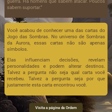
guerra. Há homens que sabem atacar. Poucos
sabem suportar.”
Você acabou de conhecer uma das cartas do
Jogo das Sombras. No universo de Sombras
da Aurora, essas cartas não são apenas
símbolos.
Elas influenciam decisões, revelam
personalidades e podem alterar destinos.
Talvez a pergunta não seja qual carta você
recebeu. Talvez a pergunta seja por que
justamente esta carta encontrou você.
Visita a página da Ordem