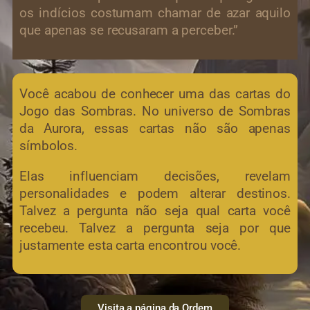
os indícios costumam chamar de azar aquilo
que apenas se recusaram a perceber.”
Você acabou de conhecer uma das cartas do
Jogo das Sombras. No universo de Sombras
da Aurora, essas cartas não são apenas
símbolos.
Elas influenciam decisões, revelam
personalidades e podem alterar destinos.
Talvez a pergunta não seja qual carta você
recebeu. Talvez a pergunta seja por que
justamente esta carta encontrou você.
Visita a página da Ordem