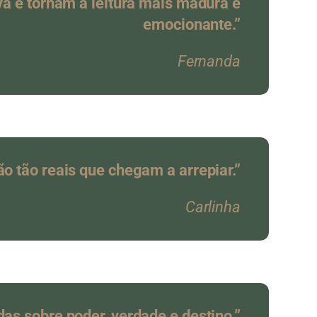
va e tornam a leitura mais madura e
emocionante.”
Fernanda
ão tão reais que chegam a arrepiar.”
Carlinha
das sobre poder, verdade e destino.”