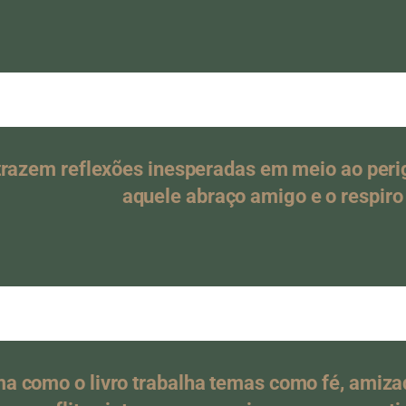
trazem reflexões inesperadas em meio ao peri
aquele abraço amigo e o respiro 
rma como o livro trabalha temas como fé, amiz