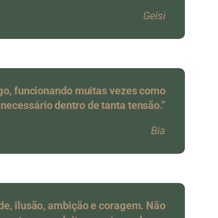
Geisi
go, funcionando muitas vezes como
necessário dentro de tanta tensão.”
Bia
ade, ilusão, ambição e coragem. Não