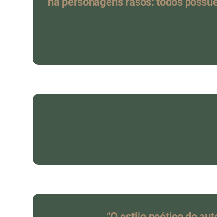
há personagens rasos: todos possue
“O estilo poético do au