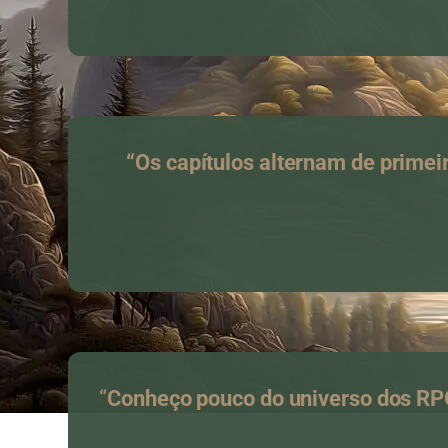
“Os capítulos alternam de primei
“
Conheço pouco do universo dos RPGs