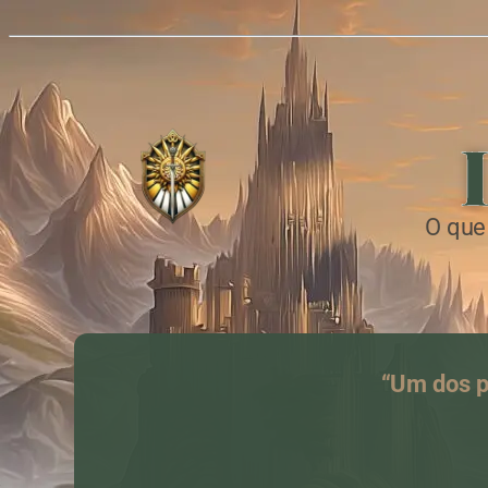
O que
“Um dos p