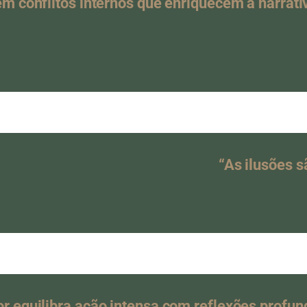
m conflitos internos que enriquecem a narrati
“As ilusões s
tor equilibra ação intensa com reflexões profun