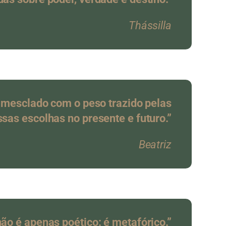
Thássilla
do mesclado com o peso trazido pelas
sas escolhas no presente e futuro.”
Beatriz
ão é apenas poético: é metafórico.”